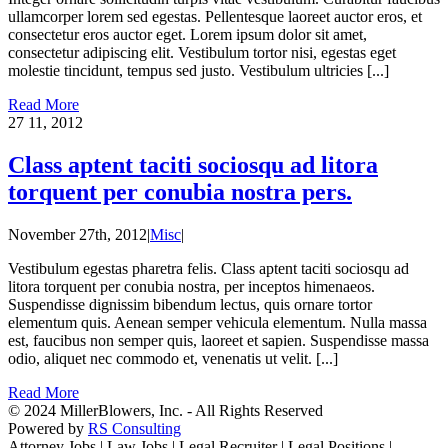
ullamcorper lorem sed egestas. Pellentesque laoreet auctor eros, et
consectetur eros auctor eget. Lorem ipsum dolor sit amet,
consectetur adipiscing elit. Vestibulum tortor nisi, egestas eget
molestie tincidunt, tempus sed justo. Vestibulum ultricies [...]
Read More
27
11, 2012
Class aptent taciti sociosqu ad litora
torquent per conubia nostra pers.
November 27th, 2012
|
Misc
|
Vestibulum egestas pharetra felis. Class aptent taciti sociosqu ad
litora torquent per conubia nostra, per inceptos himenaeos.
Suspendisse dignissim bibendum lectus, quis ornare tortor
elementum quis. Aenean semper vehicula elementum. Nulla massa
est, faucibus non semper quis, laoreet et sapien. Suspendisse massa
odio, aliquet nec commodo et, venenatis ut velit. [...]
Read More
© 2024 MillerBlowers, Inc. - All Rights Reserved
Powered by
RS Consulting
Attorney Jobs | Law Jobs | Legal Recruiter | Legal Positions |