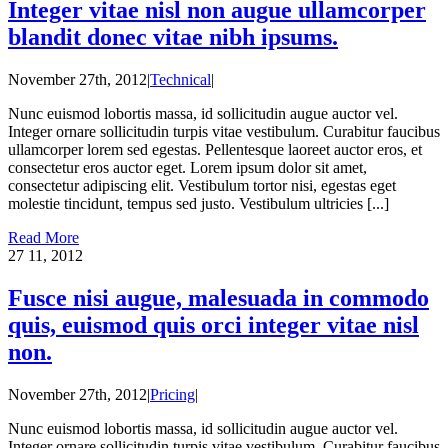
Integer vitae nisl non augue ullamcorper
blandit donec vitae nibh ipsums.
November 27th, 2012
|
Technical
|
Nunc euismod lobortis massa, id sollicitudin augue auctor vel.
Integer ornare sollicitudin turpis vitae vestibulum. Curabitur faucibus
ullamcorper lorem sed egestas. Pellentesque laoreet auctor eros, et
consectetur eros auctor eget. Lorem ipsum dolor sit amet,
consectetur adipiscing elit. Vestibulum tortor nisi, egestas eget
molestie tincidunt, tempus sed justo. Vestibulum ultricies [...]
Read More
27
11, 2012
Fusce nisi augue, malesuada in commodo
quis, euismod quis orci integer vitae nisl
non.
November 27th, 2012
|
Pricing
|
Nunc euismod lobortis massa, id sollicitudin augue auctor vel.
Integer ornare sollicitudin turpis vitae vestibulum. Curabitur faucibus