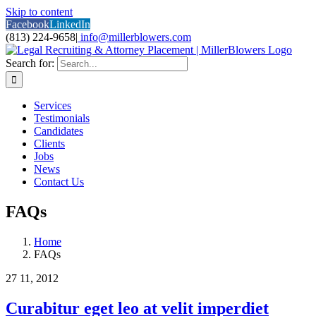
Skip to content
Facebook
LinkedIn
(813) 224-9658
|
info@millerblowers.com
Search for:
Services
Testimonials
Candidates
Clients
Jobs
News
Contact Us
FAQs
Home
FAQs
27
11, 2012
Curabitur eget leo at velit imperdiet