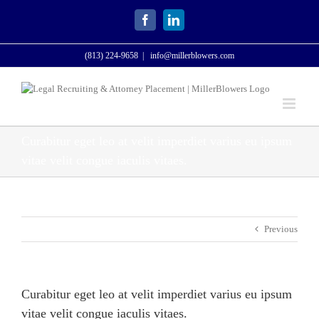
Skip
to
Facebook
LinkedIn
content
(813) 224-9658
|
info@millerblowers.com
Curabitur eget leo at velit imperdiet varius eu ipsum
vitae velit congue iaculis vitaes.
Previous
Curabitur eget leo at velit imperdiet varius eu ipsum
vitae velit congue iaculis vitaes.