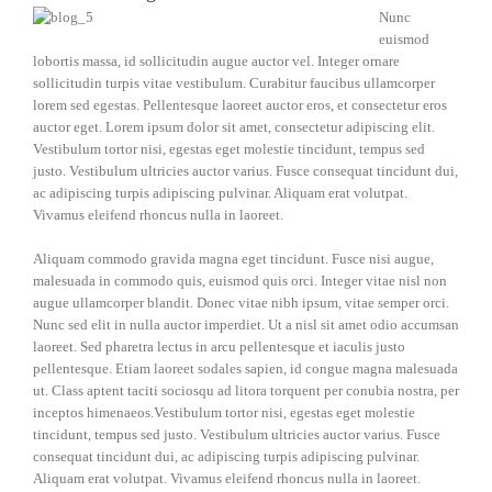
Nunc
euismod
lobortis massa, id sollicitudin augue auctor vel. Integer ornare
sollicitudin turpis vitae vestibulum. Curabitur faucibus ullamcorper
lorem sed egestas. Pellentesque laoreet auctor eros, et consectetur eros
auctor eget. Lorem ipsum dolor sit amet, consectetur adipiscing elit.
Vestibulum tortor nisi, egestas eget molestie tincidunt, tempus sed
justo. Vestibulum ultricies auctor varius. Fusce consequat tincidunt dui,
ac adipiscing turpis adipiscing pulvinar. Aliquam erat volutpat.
Vivamus eleifend rhoncus nulla in laoreet.
Aliquam commodo gravida magna eget tincidunt. Fusce nisi augue,
malesuada in commodo quis, euismod quis orci. Integer vitae nisl non
augue ullamcorper blandit. Donec vitae nibh ipsum, vitae semper orci.
Nunc sed elit in nulla auctor imperdiet. Ut a nisl sit amet odio accumsan
laoreet. Sed pharetra lectus in arcu pellentesque et iaculis justo
pellentesque. Etiam laoreet sodales sapien, id congue magna malesuada
ut. Class aptent taciti sociosqu ad litora torquent per conubia nostra, per
inceptos himenaeos.Vestibulum tortor nisi, egestas eget molestie
tincidunt, tempus sed justo. Vestibulum ultricies auctor varius. Fusce
consequat tincidunt dui, ac adipiscing turpis adipiscing pulvinar.
Aliquam erat volutpat. Vivamus eleifend rhoncus nulla in laoreet.