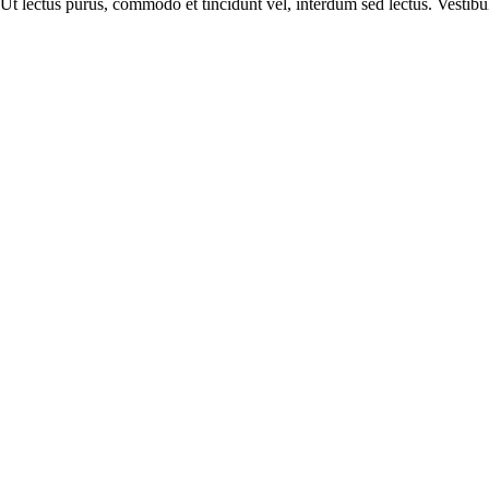
i. Ut lectus purus, commodo et tincidunt vel, interdum sed lectus. Vestibu