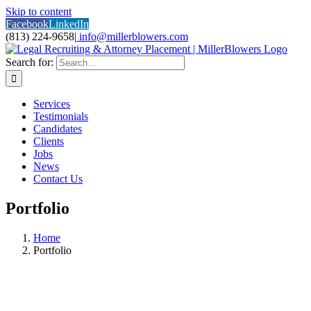
Skip to content
Facebook
LinkedIn
(813) 224-9658
|
info@millerblowers.com
Search for:
Services
Testimonials
Candidates
Clients
Jobs
News
Contact Us
Portfolio
Home
Portfolio