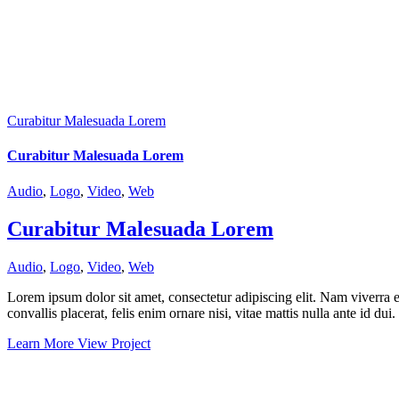
Curabitur Malesuada Lorem
Curabitur Malesuada Lorem
Audio
,
Logo
,
Video
,
Web
Curabitur Malesuada Lorem
Audio
,
Logo
,
Video
,
Web
Lorem ipsum dolor sit amet, consectetur adipiscing elit. Nam viverra e
convallis placerat, felis enim ornare nisi, vitae mattis nulla ante id du
Learn More
View Project