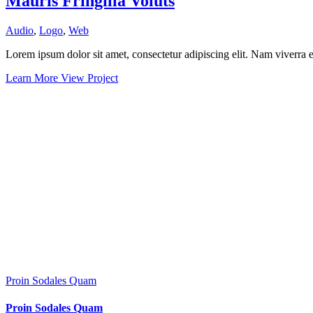
Mauris Fringilla Voluts
Audio
,
Logo
,
Web
Lorem ipsum dolor sit amet, consectetur adipiscing elit. Nam viverra eu
Learn More
View Project
Proin Sodales Quam
Proin Sodales Quam