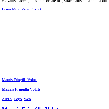
convallis placerat, felis enim ornare nisi, vitae mattis nulla ante id du
Learn More
View Project
Mauris Fringilla Voluts
Mauris Fringilla Voluts
Audio
,
Logo
,
Web